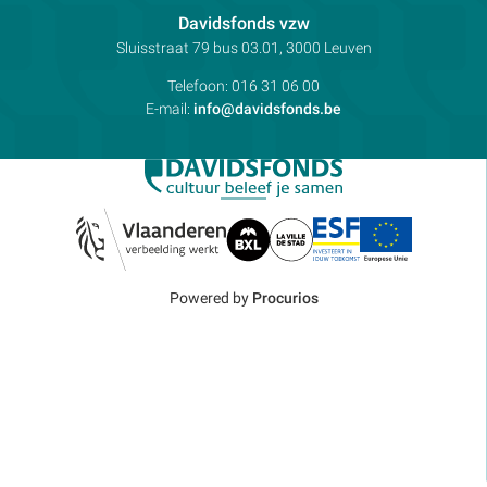
Contactpersoon:
Davidsfonds vzw
Adres:
Sluisstraat 79
bus 03.01, 3000
Leuven
Telefoon:
016 31 06 00
E-mail:
info@davidsfonds.be
Powered by
Procurios