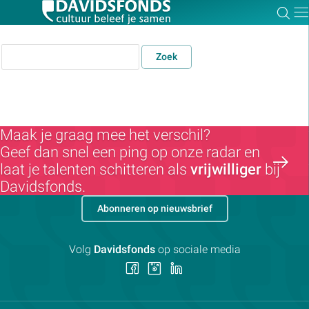
Zoe
Dir
Zoek
Zoek:
Maak je graag mee het verschil?
Geef dan snel een ping op onze radar en
Zoeken
laat je talenten schitteren als
vrijwilliger
bij
Davidsfonds.
Abonneren op nieuwsbrief
Volg
Davidsfonds
op sociale media
Volg
Volg
Volg
ons
ons
ons
op
op
op
Facebook
Instagram
LinkedIn