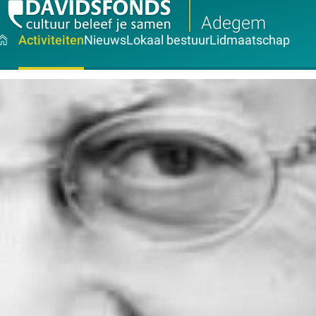
Adegem
Activiteiten
Nieuws
Lokaal bestuur
Lidmaatschap