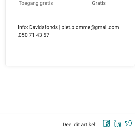
Toegang gratis
Gratis
Info: Davidsfonds | piet.blomme@gmail.com
,050 71 43 57
Faceb
Lin
Deel dit artikel: