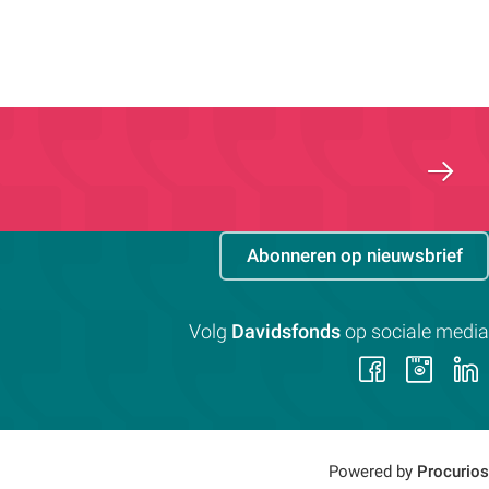
Abonneren op nieuwsbrief
Volg
Davidsfonds
op sociale media
Volg
Vol
ons
on
op
op
Faceb
Ins
Powered by
Procurios