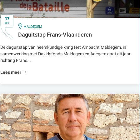
17
SEP
IN
MALDEGEM
Daguitstap Frans-Vlaanderen
De daguitstap van heemkundige kring Het Ambacht Maldegem, in
samenwerking met Davidsfonds Maldegem en Adegem gaat dit jaar
richting Frans...
Lees meer