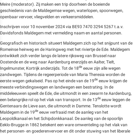
Meire (moderator). Zij maken een trip doorheen de boeiende
geschiedenis van de Maldegemse wegen, waterlopen, spoorwegen,
openbaar vervoer, vliegvelden en verkeersmiddelen.
Inschrijven voor 10 november 2024 via BE93 7470 3294 5267 t.a.v.
Davidsfonds Maldegem met vermelding naam en aantal personen.
Geografisch en historisch situeert Maldegem zich op het snijpunt van de
Romeinse heirweg en de Haringweg met het riviertje de Ede. Maldegem
ontwikkelt zich verder langs de latere rijksweg van Brussel naar
Oostende en de weg naar Aardenburg enerzijds en Aalter, Tielt,
de
Ingelmunster, Kortrijk anderzijds. Tot de 18
eeuw zijn alle wegen
zandwegen. Tijdens de regeerperiode van Maria Theresia worden de
de
eerste wegen gekalseid. Pas op het einde van de 19
eeuw krijgen de
meeste verbindingswegen en landwegen een bestrating. In de
middeleeuwen speelt de Ede, die uitmondt in een zeearm te Aardenburg,
de
een belangrijke rol op het vlak van transport. In de 13
eeuw leggen de
Gentenaars de Lieve aan, die uitmondt in Damme. Tenslotte wordt
de
Maldegem in de 19
eeuw verfraaid met de aanleg van het
Leopoldkanaal en het Schipdonkkanaal. De aanleg van de spoorlijn
Eeklo-Brugge in 1862 betekent een ware omwenteling op het vlak van
het personen- en goederenvervoer en dit onder stuwing van het liberale