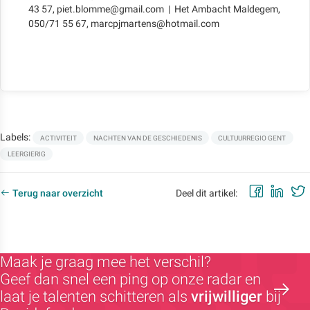
43 57, piet.blomme@gmail.com | Het Ambacht Maldegem,
050/71 55 67, marcpjmartens@hotmail.com
Labels:
ACTIVITEIT
NACHTEN VAN DE GESCHIEDENIS
CULTUURREGIO GENT
LEERGIERIG
Faceb
Lin
Terug naar overzicht
Deel dit artikel:
Maak je graag mee het verschil?
Geef dan snel een ping op onze radar en
laat je talenten schitteren als
vrijwilliger
bij