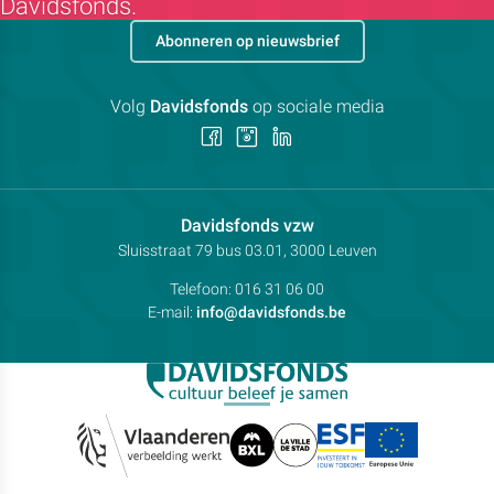
Davidsfonds.
Abonneren op nieuwsbrief
Volg
Davidsfonds
op sociale media
Volg
Volg
Volg
ons
ons
ons
op
op
op
Facebook
Instagram
LinkedIn
Contactpersoon:
Davidsfonds vzw
Adres:
Sluisstraat 79
bus 03.01, 3000
Leuven
Telefoon:
016 31 06 00
E-mail:
info@davidsfonds.be